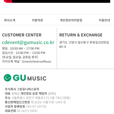
회사소개
이용약관
개인정보처리방침
이용안내
CUSTOMER CENTER
RETURN & EXCHANGE
cdevent@gumusic.co.kr
경기도 고양시 일산동구 문원길102번길
85-4
평일 : 10:00 AM ~ 17:00 PM
점심시간 : 12:00 PM ~ 13:00 PM
(토요일, 일요일, 공휴일 휴무)
카카오톡 채널 : GreenUniverseMusic
주식회사 그린유니버스뮤직
대표
설예남
개인정보 보호 책임자
설예남
주소
서울특별시 양천구 목동로173, 3층 7호(신정동)
통신판매업신고번호
제 2023-서울구로-1443 호
사업자 등록번호
543-87-02734
대표전화
02-6015-0900